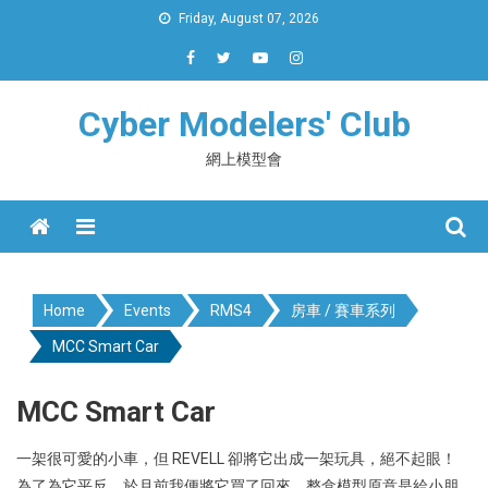
Skip
Friday, August 07, 2026
to
content
Cyber Modelers' Club
網上模型會
Menu
Home
Events
RMS4
房車 / 賽車系列
MCC Smart Car
MCC Smart Car
一架很可愛的小車，但 REVELL 卻將它出成一架玩具，絕不起眼！
為了為它平反，於月前我便將它買了回來。整盒模型原意是給小朋