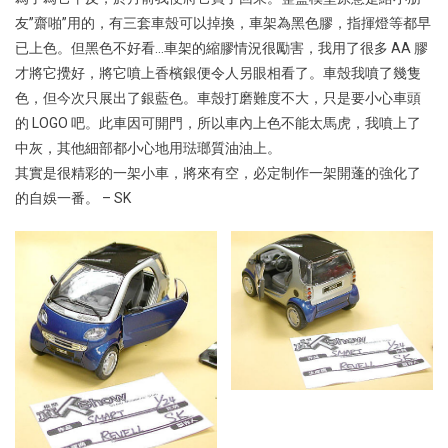
友”齋啪”用的，有三套車殼可以掉換，車架為黑色膠，指揮燈等都早
已上色。但黑色不好看…車架的縮膠情況很勵害，我用了很多 AA 膠
才將它攪好，將它噴上香檳銀便令人另眼相看了。車殼我噴了幾隻
色，但今次只展出了銀藍色。車殼打磨難度不大，只是要小心車頭
的 LOGO 吧。此車因可開門，所以車內上色不能太馬虎，我噴上了
中灰，其他細部都小心地用琺瑯質油油上。
其實是很精彩的一架小車，將來有空，必定制作一架開蓬的強化了
的自娛一番。 – SK