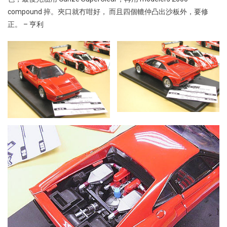
compound 捽。夾口就冇咁好， 而且四個轆仲凸出沙板外，要修
正。 – 亨利