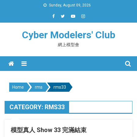
Skip
Sunday, August 09, 2026
to
content
Cyber Modelers' Club
網上模型會
Menu
Home
rms
rms33
CATEGORY:
RMS33
模型真人 Show 33 完滿結束