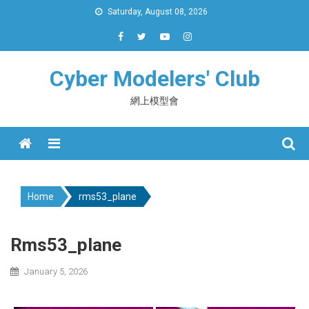
Skip
Saturday, August 08, 2026
to
content
Cyber Modelers' Club
網上模型會
Menu
Home
rms53_plane
Rms53_plane
January 5, 2026