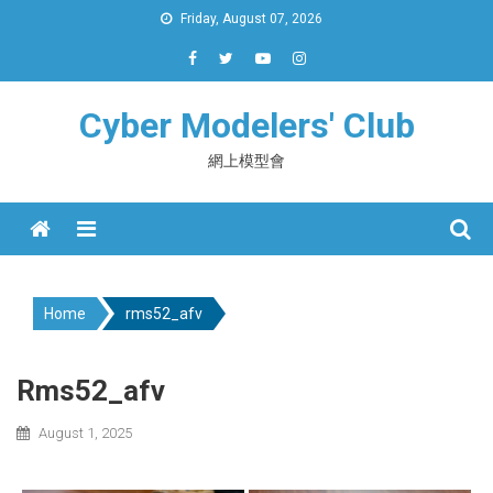
Skip
Friday, August 07, 2026
to
content
Cyber Modelers' Club
網上模型會
Menu
Home
rms52_afv
Rms52_afv
August 1, 2025