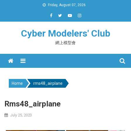
Skip
Friday, August 07, 2026
to
content
Cyber Modelers' Club
網上模型會
Menu
Home
rms48_airplane
Rms48_airplane
July 25, 2023