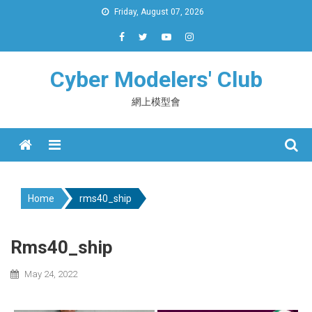
Skip
Friday, August 07, 2026
to
content
Cyber Modelers' Club
網上模型會
Menu
Home
rms40_ship
Rms40_ship
May 24, 2022