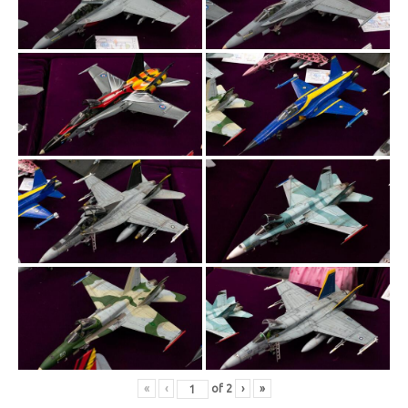
«
‹
of
2
›
»