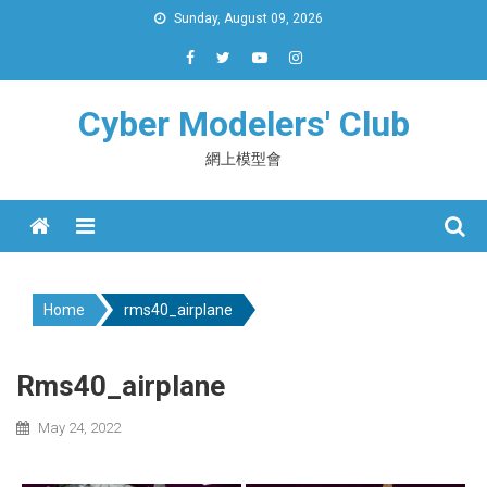
Skip
Sunday, August 09, 2026
to
content
Cyber Modelers' Club
網上模型會
Menu
Home
rms40_airplane
Rms40_airplane
May 24, 2022