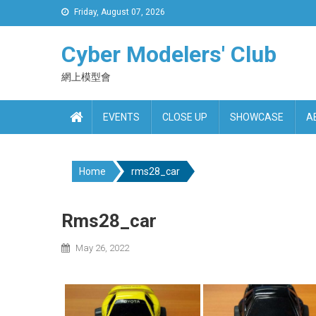
Skip
Friday, August 07, 2026
to
content
Cyber Modelers' Club
網上模型會
EVENTS
CLOSE UP
SHOWCASE
A
Home
rms28_car
Rms28_car
May 26, 2022