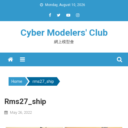
Skip
Monday, August 10, 2026
to
content
Cyber Modelers' Club
網上模型會
Menu
Home
rms27_ship
Rms27_ship
May 26, 2022