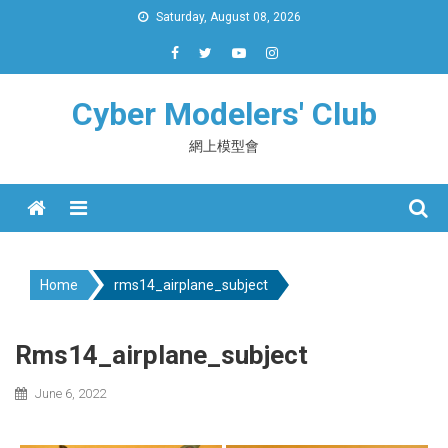
Skip
Saturday, August 08, 2026
to
content
Cyber Modelers' Club
網上模型會
Menu
Home
rms14_airplane_subject
Rms14_airplane_subject
June 6, 2022