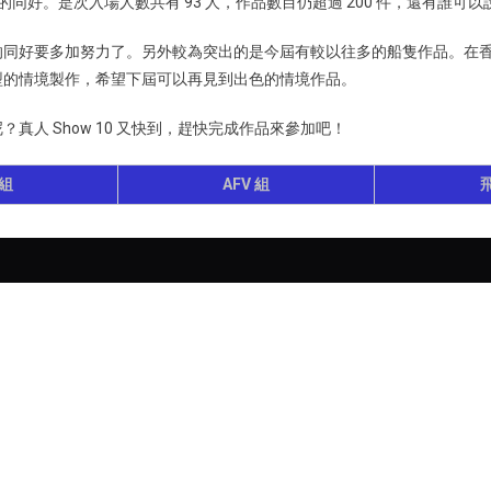
ow的同好。是次入場人數共有 93 人，作品數目仍超過 200 件，還有誰
的同好要多加努力了。另外較為突出的是今屆有較以往多的船隻作品。在
型的情境製作，希望下屆可以再見到出色的情境作品。
？真人 Show 10 又快到，趕快完成作品來參加吧！
組
AFV 組