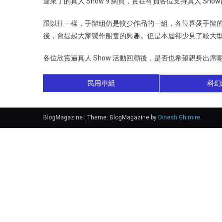
遲來了的真人 Show 9 網頁，實在有負各位支持真人 Sh
跟以往一樣，手辦組仍是較少作品的一組，各位喜愛手辦
後，會提起大家製作船隻的興趣。但是本屆卻少見了較大
各位欣賞過真人 Show 活動回顧後，是否也希望親身出席呢
民用車組
科幻
BlogMagazine
|
Theme: BlogMagazine by
Dinesh Ghimire
.