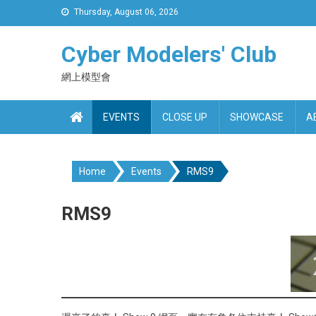
Skip
Thursday, August 06, 2026
to
content
Cyber Modelers' Club
網上模型會
EVENTS
CLOSE UP
SHOWCASE
A
Home
Events
RMS9
RMS9