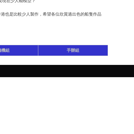
可以說現在少人砌模型？
香港也是比較少人製作，希望各位欣賞過出色的船隻作品
飛機組
手辦組