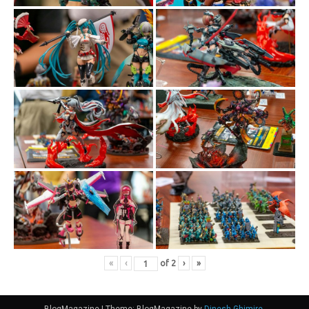
«
‹
of
2
›
»