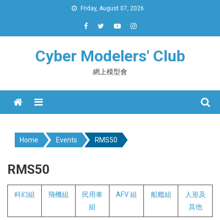
Skip
Friday, August 07, 2026
to
content
Cyber Modelers' Club
網上模型會
Menu
Home
Events
RMS50
RMS50
科幻組
飛機組
民用車
AFV
組
船艦組
人形及
組
其他