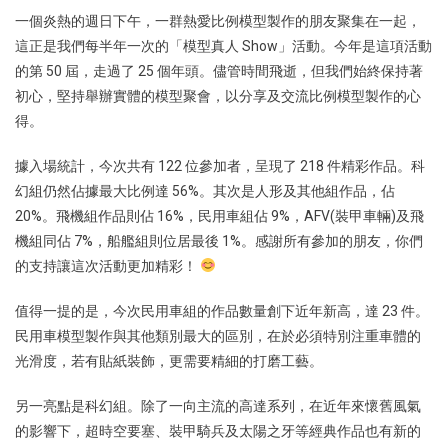
一個炎熱的週日下午，一群熱愛比例模型製作的朋友聚集在一起，
這正是我們每半年一次的「模型真人 Show」活動。今年是這項活動
的第 50 屆，走過了 25 個年頭。儘管時間飛逝，但我們始終保持著
初心，堅持舉辦實體的模型聚會，以分享及交流比例模型製作的心
得。
據入場統計，今次共有 122 位參加者，呈現了 218 件精彩作品。科
幻組仍然佔據最大比例達 56%。其次是人形及其他組作品，佔
20%。飛機組作品則佔 16%，民用車組佔 9%，AFV(裝甲車輛)及飛
機組同佔 7%，船艦組則位居最後 1%。感謝所有參加的朋友，你們
的支持讓這次活動更加精彩！
值得一提的是，今次民用車組的作品數量創下近年新高，達 23 件。
民用車模型製作與其他類別最大的區別，在於必須特別注重車體的
光滑度，若有貼紙裝飾，更需要精細的打磨工藝。
另一亮點是科幻組。除了一向主流的高達系列，在近年來懷舊風氣
的影響下，超時空要塞、裝甲騎兵及太陽之牙等經典作品也有新的