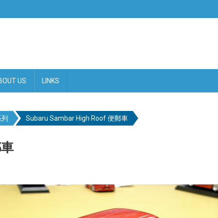
BOUT US
LINKS
系列
Subaru Sambar High Roof 便郵車
郵車