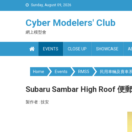
Skip
Sunday, August 09, 2026
to
content
Cyber Modelers' Club
網上模型會
EVENTS
CLOSE UP
SHOWCASE
A
Home
Events
RMS5
民用車輛及賽車
Subaru Sambar High Roof 便
製作者 : 技安