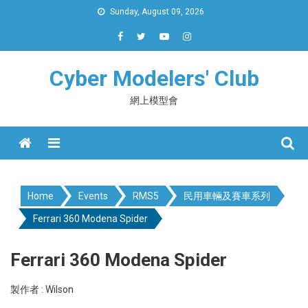
Skip
Sunday, August 09, 2026
to
content
Cyber Modelers' Club
網上模型會
Menu
Home
Events
RMS5
民用車輛及賽車系列
Ferrari 360 Modena Spider
Ferrari 360 Modena Spider
製作者 : Wilson