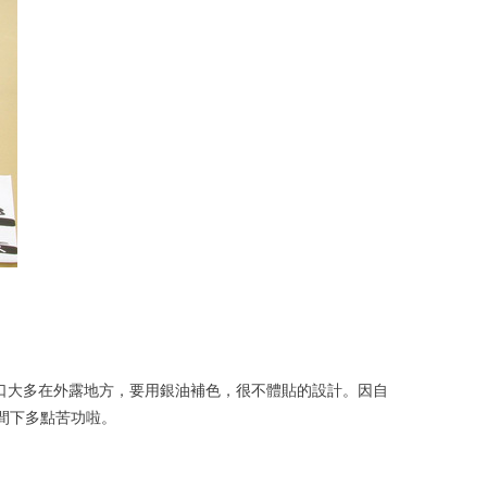
煩是剪口大多在外露地方，要用銀油補色，很不體貼的設計。因自
間下多點苦功啦。