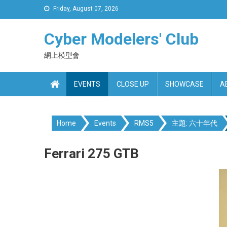
Skip
Friday, August 07, 2026
to
content
Cyber Modelers' Club
網上模型會
EVENTS
CLOSE UP
SHOWCASE
A
Home
Events
RMS5
主題: 六十年代
Ferrari 275 GTB