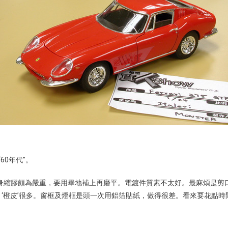
“60年代”。
擎懸掛。但車身縮膠頗為嚴重，要用畢地補上再磨平。電鍍件質素不太好。最麻
‘橙皮’很多。窗框及燈框是頭一次用鋁箔貼紙，做得很差。看來要花點時