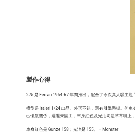
製作心得
275 是 Ferrari 1964-67 年間推出，配合了今次真人騷主題 
模型是 Italeri 1/24 出品。外形不錯，還有引
己懶散關係，遲遲未開工，車身紅色及光油均是草草噴上，
車身紅色是 Gunze 158；光油是 155。 – Monster