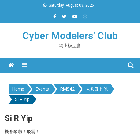
Skip
Saturday, August 08, 2026
to
content
Cyber Modelers' Club
網上模型會
Menu
Home
Events
RMS42
人形及其他
Si R Yip
Si R Yip
機會黎啦！飛雲！