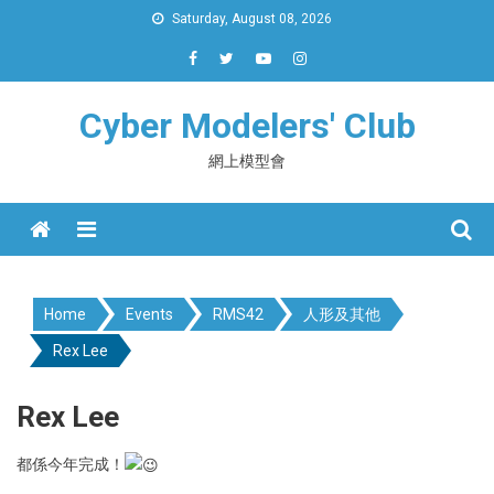
Skip
Saturday, August 08, 2026
to
content
Cyber Modelers' Club
網上模型會
Menu
Home
Events
RMS42
人形及其他
Rex Lee
Rex Lee
都係今年完成！