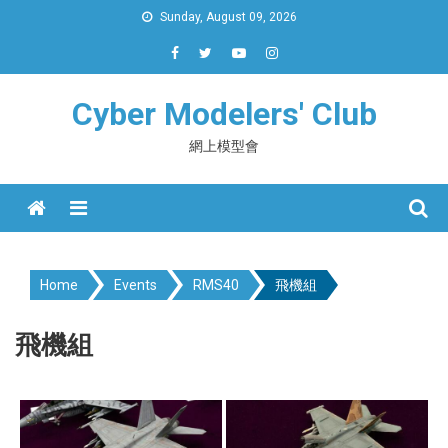
Skip
Sunday, August 09, 2026
to
content
Cyber Modelers' Club
網上模型會
Menu
Home
Events
RMS40
飛機組
飛機組