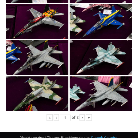
«
‹
of
2
›
»