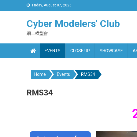
Skip
Friday, August 07, 2026
to
content
Cyber Modelers' Club
網上模型會
EVENTS
CLOSE UP
SHOWCASE
A
Home
Events
RMS34
RMS34