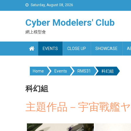
Skip
Saturday, August 08, 2026
to
content
Cyber Modelers' Club
網上模型會
EVENTS
CLOSE UP
SHOWCASE
A
Home
Events
RMS31
科幻組
科幻組
主題作品－宇宙戰艦