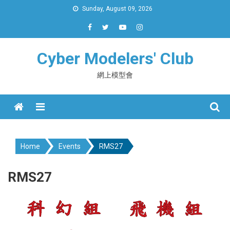
Skip
Sunday, August 09, 2026
to
content
Cyber Modelers' Club
網上模型會
Menu
Home
Events
RMS27
RMS27