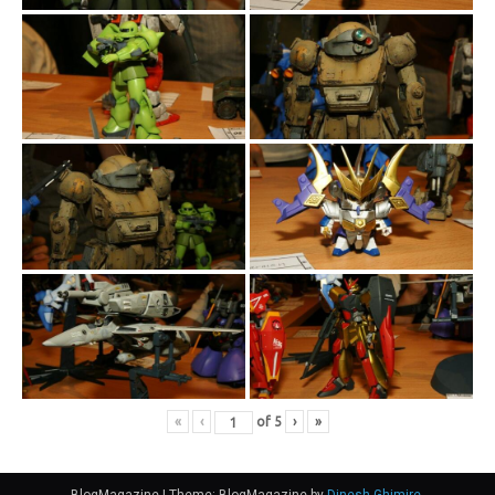
«
‹
of
5
›
»