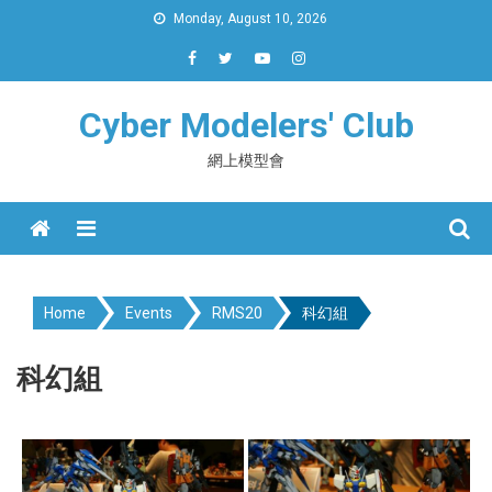
Skip
Monday, August 10, 2026
to
content
Cyber Modelers' Club
網上模型會
Menu
Home
Events
RMS20
科幻組
科幻組