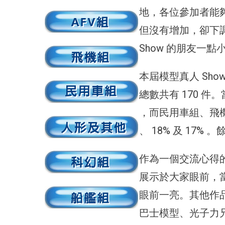
地，各位參加者能
但沒有增加，卻下
Show 的朋友一點
本屆模型真人 Sho
總數共有 170 件
，而民用車組、飛機組
、 18% 及 17
作為一個交流心得
展示於大家眼前，當中 J
眼前一亮。其他作
巴士模型、光子力