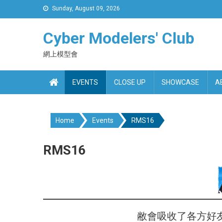
Skip
Sunday, August 09, 2026
to
content
Cyber Modelers' Club
網上模型會
EVENTS
CLOSE UP
SHOWCASE
A
Home
Events
RMS16
RMS16
敝會吸收了各方好友