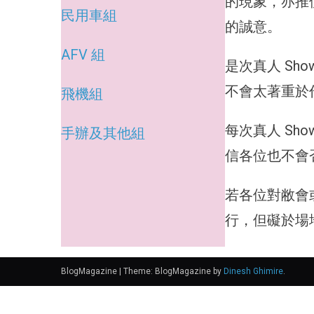
的現象，亦推使
民用車組
的誠意。
AFV 組
是次真人 Sh
不會太著重於
飛機組
每次真人 Sh
手辦及其他組
信各位也不會
若各位對敝會或
行，但礙於場
BlogMagazine
|
Theme: BlogMagazine by
Dinesh Ghimire
.