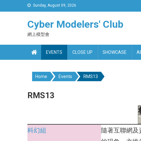
Skip
Sunday, August 09, 2026
to
content
Cyber Modelers' Club
網上模型會
EVENTS
CLOSE UP
SHOWCASE
A
Home
Events
RMS13
RMS13
科幻組
隨著互聯網及