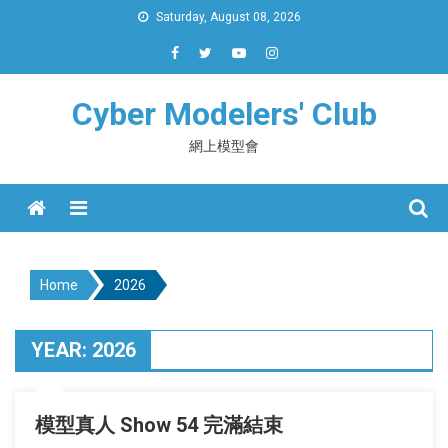
Skip
Saturday, August 08, 2026
to
content
Cyber Modelers' Club
網上模型會
Menu
Home
2026
YEAR:
2026
模型真人 Show 54 完滿結束